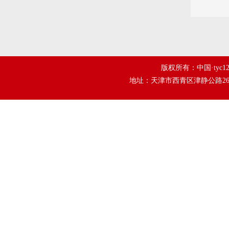
版权所有：中国·tyc1
地址：天津市西青区津静公路26号tyc