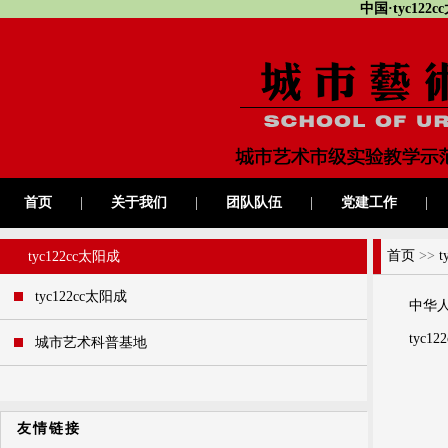
中国·tyc12
首页
|
关于我们
|
团队队伍
|
党建工作
|
首页
>>
t
tyc122cc太阳成
tyc122cc太阳成
中华
tyc
城市艺术科普基地
友情链接