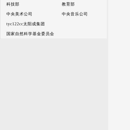
科技部
教育部
中央美术公司
中央音乐公司
tyc122cc太阳成集团
国家自然科学基金委员会