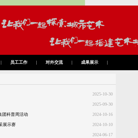
|
员工工作
|
对外交流
|
成果展示
|
2025-10-30
2025-09-30
成集团科普周活动
2024-10-16
采展示赛
2024-10-10
2024-06-17