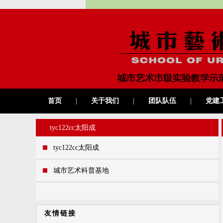
首页
|
关于我们
|
团队队伍
|
党建
tyc122cc太阳成
tyc122cc太阳成
城市艺术科普基地
友情链接