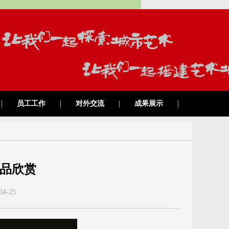
|
员工工作
|
对外交流
|
成果展示
|
品欣赏
04-25