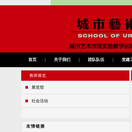
首页
|
关于我们
|
团队队伍
|
党建
教师展览
展览馆
社会活动
友情链接