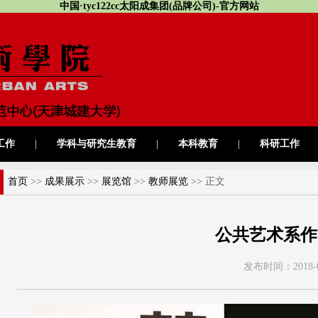
中国·tyc122cc太阳成集团(品牌公司)-官方网站
工作
|
学科与研究生教育
|
本科教育
|
科研工作
首页
>>
成果展示
>>
展览馆
>>
教师展览
>> 正文
公共艺术系作
发布时间：
2018-