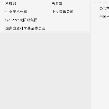
科技部
教育部
公共
中央美术公司
中央音乐公司
中国
tyc122cc太阳成集团
国家自然科学基金委员会