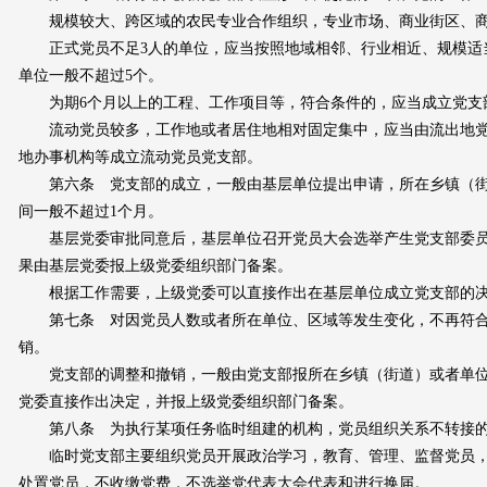
规模较大、跨区域的农民专业合作组织，专业市场、商业街区、商
正式党员不足3人的单位，应当按照地域相邻、行业相近、规模适
单位一般不超过5个。
为期6个月以上的工程、工作项目等，符合条件的，应当成立党支
流动党员较多，工作地或者居住地相对固定集中，应当由流出地党
地办事机构等成立流动党员党支部。
第六条 党支部的成立，一般由基层单位提出申请，所在乡镇（街
间一般不超过1个月。
基层党委审批同意后，基层单位召开党员大会选举产生党支部委员
果由基层党委报上级党委组织部门备案。
根据工作需要，上级党委可以直接作出在基层单位成立党支部的
第七条 对因党员人数或者所在单位、区域等发生变化，不再符合
销。
党支部的调整和撤销，一般由党支部报所在乡镇（街道）或者单位
党委直接作出决定，并报上级党委组织部门备案。
第八条 为执行某项任务临时组建的机构，党员组织关系不转接的
临时党支部主要组织党员开展政治学习，教育、管理、监督党员，
处置党员，不收缴党费，不选举党代表大会代表和进行换届。