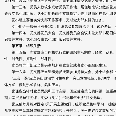
议须有半数以上委员到会方可进行。重要事项提交党员大会决定前，
第十三条 党员人数较多或者党员工作地、居住地比较分散的党支
并设立党小组组长。党小组组长由党支部指定，也可以由所在党小组
党小组主要落实党支部工作要求，完成党支部安排的任务。
党小组会一般每月召开1次，组织党员参加政治学习、谈心谈话、
第十四条 党支部党员大会、党支部委员会会议由党支部书记召集
召集并主持。党小组会由党小组组长召集并主持。
第五章 组织生活
第十五条 党支部应当严格执行党的组织生活制度，经常、认真、
性、时代性、原则性、战斗性。
党员领导干部应当带头参加所在党支部或者党小组组织生活。
第十六条 党支部应当组织党员按期参加党员大会、党小组会和上
“三会一课”应当突出政治学习和教育，突出党性锻炼，以“两学一
体方式，做到形式多样、氛围庄重。
党课应当针对党员思想和工作实际，回应普遍关心的问题，注重身
期为基层党员讲党课，党委（党组）书记每年至少讲1次党课。
党支部每月相对固定1天开展主题党日，组织党员集中学习、过组
党支部应当认真研究确定主题和内容；开展后，应当抓好议定事项的