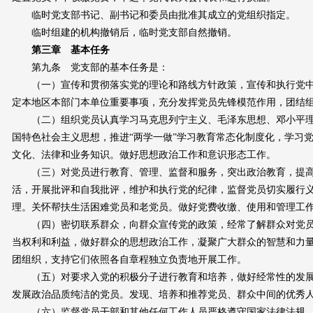
临时党支部书记、副书记和委员由批准其成立的党组织指定。
临时组建的机构撤销后，临时党支部自然撤销。
第三章 基本任务
第九条 党支部的基本任务是：
（一）宣传和贯彻落实党的理论和路线方针政策，宣传和执行党中
定本地区本部门本单位重要事项，充分发挥党员先锋模范作用，团结
（二）组织党员认真学习马克思列宁主义、毛泽东思想、邓小平理论
国特色社会主义思想，推进“两学一做”学习教育常态化制度化，学习
文化、法律和业务知识。做好思想政治工作和意识形态工作。
（三）对党员进行教育、管理、监督和服务，突出政治教育，提高
活，开展批评和自我批评，维护和执行党的纪律，监督党员切实履行
理。关怀帮扶生活困难党员和老党员。做好党费收缴、使用和管理工
（四）密切联系群众，向群众宣传党的政策，经常了解群众对党员
当权利和利益，做好群众的思想政治工作，凝聚广大群众的智慧和力
团组织，支持它们依照各自章程独立负责地开展工作。
（五）对要求入党的积极分子进行教育和培养，做好经常性的发展
发展政治品质纯洁的党员。发现、培养和推荐党员、群众中间的优秀
（六）监督党员干部和其他任何工作人员严格遵守国家法律法规，