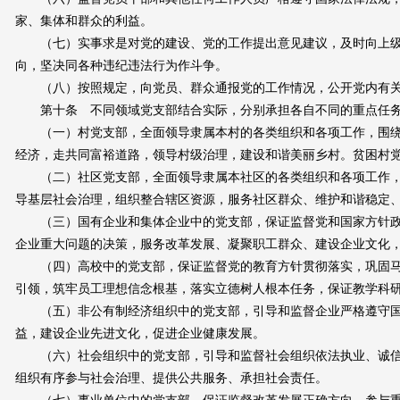
家、集体和群众的利益。
（七）实事求是对党的建设、党的工作提出意见建议，及时向上级
向，坚决同各种违纪违法行为作斗争。
（八）按照规定，向党员、群众通报党的工作情况，公开党内有
第十条 不同领域党支部结合实际，分别承担各自不同的重点任
（一）村党支部，全面领导隶属本村的各类组织和各项工作，围绕
经济，走共同富裕道路，领导村级治理，建设和谐美丽乡村。贫困村
（二）社区党支部，全面领导隶属本社区的各类组织和各项工作，
导基层社会治理，组织整合辖区资源，服务社区群众、维护和谐稳定
（三）国有企业和集体企业中的党支部，保证监督党和国家方针政
企业重大问题的决策，服务改革发展、凝聚职工群众、建设企业文化
（四）高校中的党支部，保证监督党的教育方针贯彻落实，巩固马
引领，筑牢员工理想信念根基，落实立德树人根本任务，保证教学科
（五）非公有制经济组织中的党支部，引导和监督企业严格遵守国
益，建设企业先进文化，促进企业健康发展。
（六）社会组织中的党支部，引导和监督社会组织依法执业、诚信
组织有序参与社会治理、提供公共服务、承担社会责任。