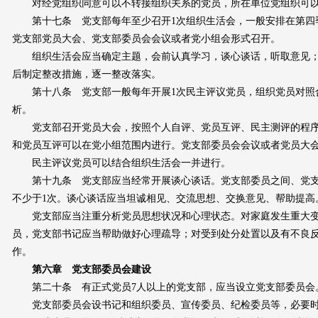
对经党组织同意可以不转接组织关系的党员，所在单位党组织可以
第十七条 党支部每年至少召开1次组织生活会，一般安排在第四
党支部党员大会、党支部委员会会议或者党小组会形式召开。
组织生活会应当确定主题，会前认真学习，谈心谈话，听取意见；
后制定整改措施，逐一整改落实。
第十八条 党支部一般每年开展1次民主评议党员，组织党员对照
析。
党支部召开党员大会，按照个人自评、党员互评、民主测评的程序
和党员互评可以在党小组范围内进行。党支部委员会会议或者党员大
民主评议党员可以结合组织生活会一并进行。
第十九条 党支部应当经常开展谈心谈话。党支部委员之间、党支
不少于1次。谈心谈话应当坦诚相见、交流思想、交换意见、帮助提高
党支部应当注重分析党员思想状况和心理状态。对家庭发生重大变
员，党支部书记应当帮助做好心理疏导；对受到处分处置以及有不良
作。
第六章 党支部委员会建设
第二十条 有正式党员7人以上的党支部，应当设立党支部委员会。
党支部委员会设书记和组织委员、宣传委员、纪检委员等，必要时