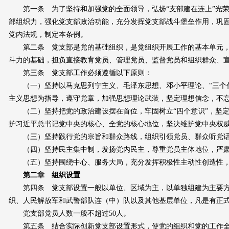
第一条 为了坚持和加强党的全面领导，弘扬“支部建在连上”光荣
部组织力，强化党支部政治功能，充分发挥党支部战斗堡垒作用，巩
党内法规，制定本条例。
第二条 党支部是党的基础组织，是党组织开展工作的基本单元，
斗力的基础，担负直接教育党员、管理党员、监督党员和组织群众、
第三条 党支部工作必须遵循以下原则：
（一）坚持以马克思列宁主义、毛泽东思想、邓小平理论、“三个代
主义思想为指导，遵守党章，加强思想理论武装，坚定理想信念，不
（二）坚持把党的政治建设摆在首位，牢固树立“四个意识”，坚定“
护习近平总书记党中央的核心、全党的核心地位，坚决维护党中央权
（三）坚持践行党的宗旨和群众路线，组织引领党员、群众听党话
（四）坚持民主集中制，发扬党内民主，尊重党员主体地位，严肃
（五）坚持围绕中心、服务大局，充分发挥积极性主动性创造性，
第二章 组织设置
第四条 党支部设置一般以单位、区域为主，以单独组建为主要方
织、人民解放军和武警部队连（中）队以及其他基层单位，凡是有正式
党支部党员人数一般不超过50人。
第五条 结合实际创新党支部设置形式，使党的组织和党的工作