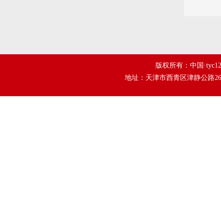
版权所有：中国·tyc1
地址：天津市西青区津静公路26号tyc