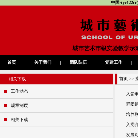
中国·tyc12
首页
|
关于我们
|
团队队伍
|
党建工作
|
首页
>>
相关下载
工作动态
入党
群团
规章制度
培养
相关下载
入党
发展