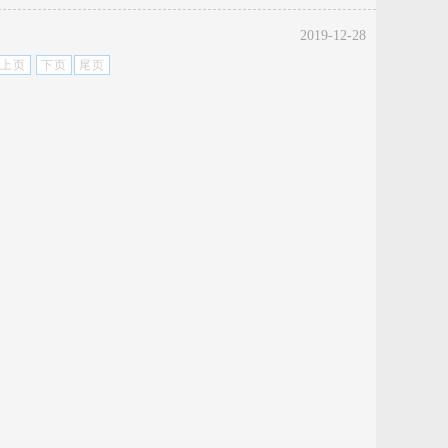
2019-12-28
上页
下页
尾页