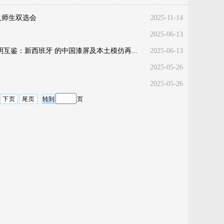
会及师生双选会
2025-11-14
2025-06-13
文明互鉴：新西班牙 的中国漆屏及本土模仿再...
2025-06-13
2025-05-26
2025-05-26
下页
尾页
页