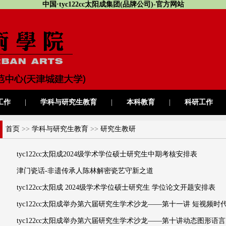
中国·tyc122cc太阳成集团(品牌公司)-官方网站
工作
|
学科与研究生教育
|
本科教育
|
科研工作
首页
>>
学科与研究生教育
>>
研究生教研
tyc122cc太阳成2024级学术学位硕士研究生中期考核安排表
津门瓷话-非遗传承人陈林解密瓷艺守新之道
tyc122cc太阳成 2024级学术学位硕士研究生 学位论文开题安排表
tyc122cc太阳成举办第六届研究生学术沙龙——第十一讲 短视频时
tyc122cc太阳成举办第六届研究生学术沙龙——第十讲动态图形语