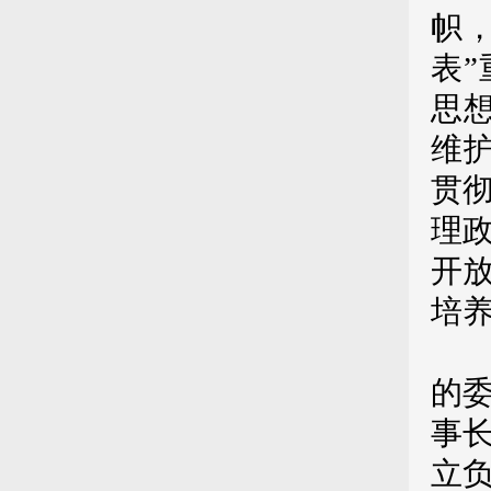
帜
表
思想
维
贯
理
开
培
第
的
事
立