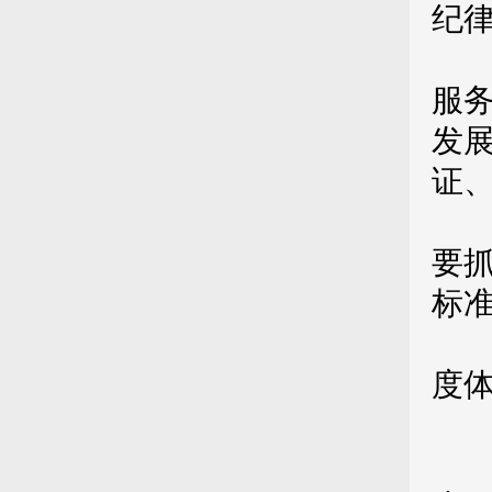
纪
（
服
发
证
（
要
标
（
度
第