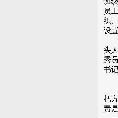
班
员
织
设
注
头
秀
书
第
把
责