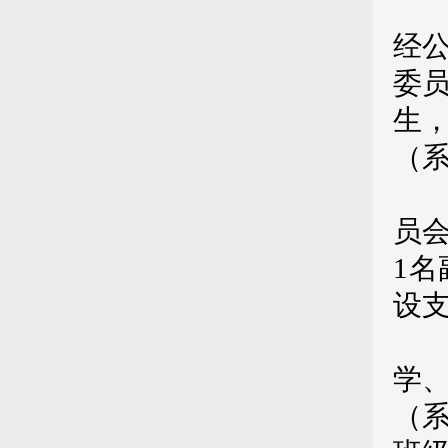
第
经
委
生
（
第
员
1
设
第
学
（