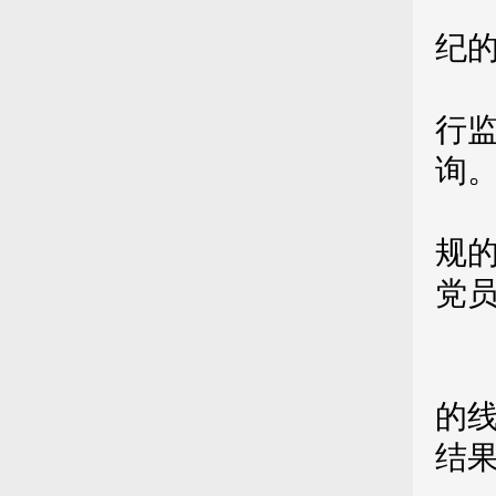
（
纪
（
行
询
（
规
党
（
高
的
结