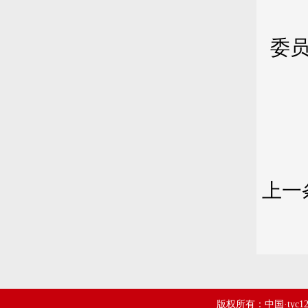
军
委
第
第
上一
版权所有：中国·tyc1