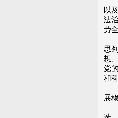
（
以
法
劳
（
思
想
党
和
（
展
（
选