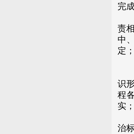
完
高
责
中
定
第
（
识
程
实
（
治