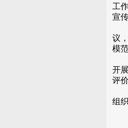
工
宣
（
议
模
（
开
评
（
组
（
（