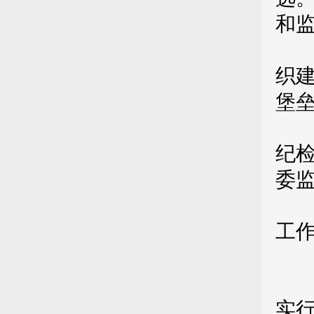
和
（
织
堡
（
纪
委
（
工
（
（
实