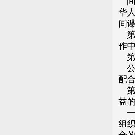
华
间
作
配
益
组