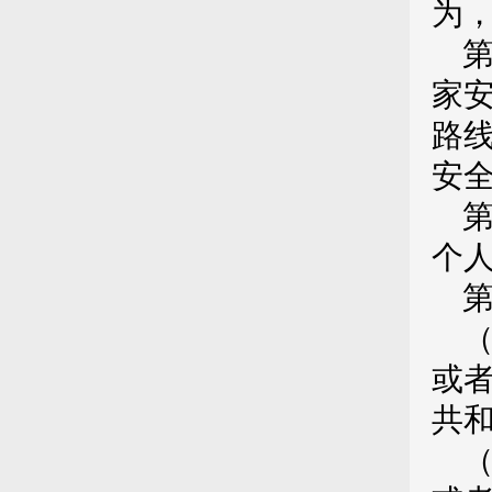
为
家
路
安
个
或
共