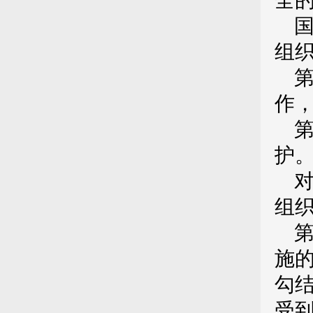
全
组
作
护
组
施
勾
受