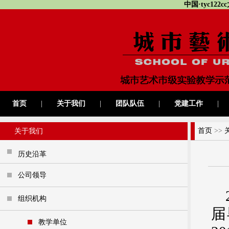
中国·tyc12
首页
|
关于我们
|
团队队伍
|
党建工作
|
首页
>>
关于我们
历史沿革
公司领导
组织机构
届
教学单位