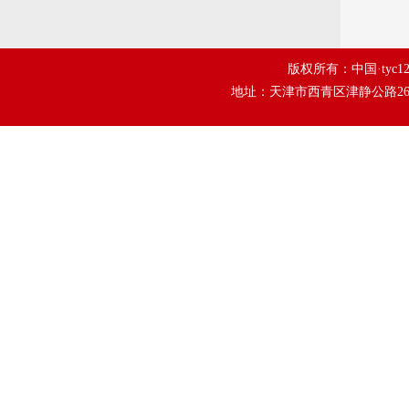
版权所有：中国·tyc1
地址：天津市西青区津静公路26号tyc