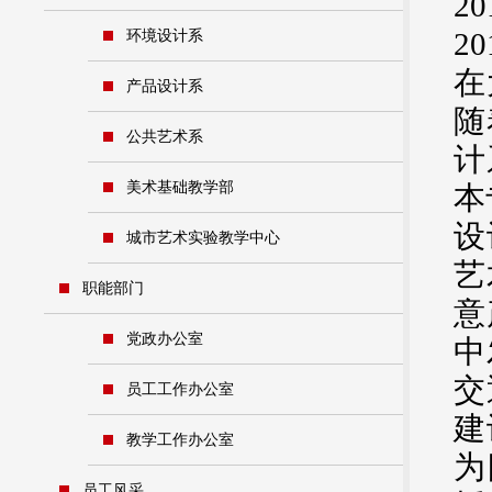
2
2
环境设计系
在
产品设计系
随
公共艺术系
计
美术基础教学部
本
设
城市艺术实验教学中心
艺
职能部门
意
党政办公室
中
交
员工工作办公室
建
教学工作办公室
为
员工风采