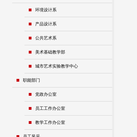
环境设计系
产品设计系
公共艺术系
美术基础教学部
城市艺术实验教学中心
职能部门
党政办公室
员工工作办公室
教学工作办公室
员工风采