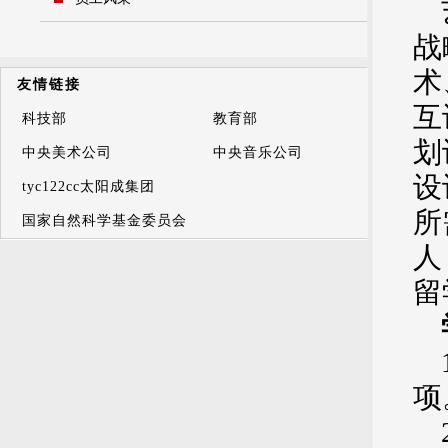
战
术
友情链接
互
科技部
教育部
划
中央美术公司
中央音乐公司
设
tyc122cc太阳成集团
所
国家自然科学基金委员会
人
留
项