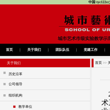
中国·tyc12
首页
|
关于我们
|
团队队伍
|
党建工作
|
首页
>>
关于我们
历史沿革
公司领导
组织机构
术
教学单位